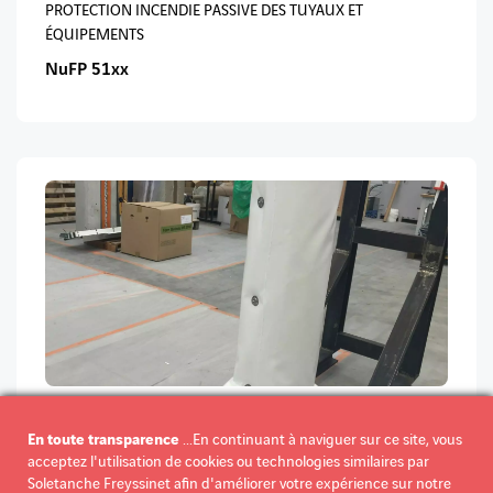
PROTECTION INCENDIE PASSIVE DES TUYAUX ET
ÉQUIPEMENTS
NuFP 51xx
PROTECTION DE STRUCTURES MÉTALLIQUES
En toute transparence
...En continuant à naviguer sur ce site, vous
NuSTRUCT 5190
acceptez l'utilisation de cookies ou technologies similaires par
Soletanche Freyssinet afin d'améliorer votre expérience sur notre